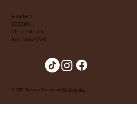
Haarlem
2036KN
Vlielandhof 4
Kvk: 96627220
© 2024 Suboro. Created by
SE-Optimizz.