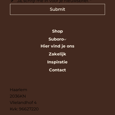
Ja, schrijf me in voor je nieuwsbrief.
*
Submit
Shop
Suboro
Hier vind je ons
Zakelijk
Inspiratie
Contact
Haarlem
2036KN
Vlielandhof 4
Kvk: 96627220