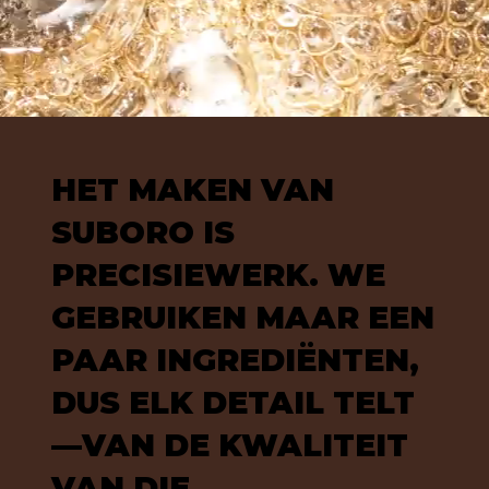
HET MAKEN VAN
SUBORO IS
PRECISIEWERK. WE
GEBRUIKEN MAAR EEN
PAAR INGREDIËNTEN,
DUS ELK DETAIL TELT
—VAN DE KWALITEIT
VAN DIE